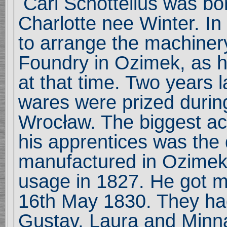
Carl Schottelius was bo
Charlotte nee Winter. 
to arrange the machiner
Foundry in Ozimek, as 
at that time. Two years l
wares were prized during 
Wrocław. The biggest ac
his apprentices was the 
manufactured in Ozimek 
usage in 1827. He got 
16th May 1830. They had 
Gustav, Laura and Minn