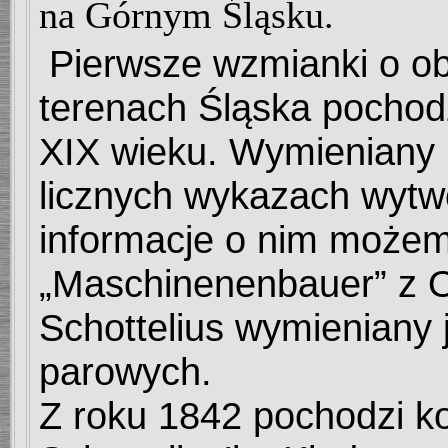
na Górnym Śląsku.
Pierwsze wzmianki o ob
terenach Śląska pochodz
XIX wieku. Wymieniany 
licznych wykazach wytwó
informacje o nim możem
„Maschinenenbauer” z O
Schottelius wymieniany
parowych.
Z roku 1842 pochodzi ko