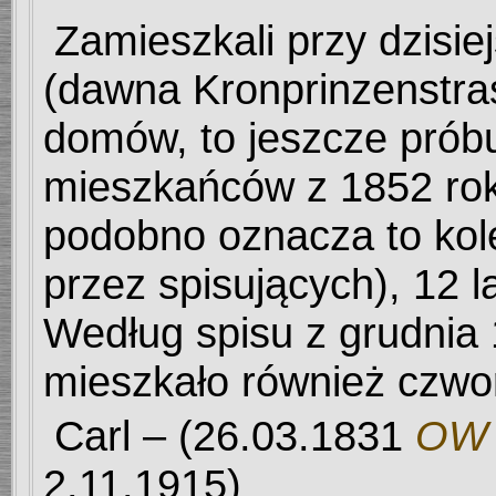
Zamieszkali przy dzisiej
(dawna Kronprinzenstra
domów, to jeszcze próbuj
mieszkańców z 1852 rok
podobno oznacza to ko
przez spisujących), 12 la
Według spisu z grudnia
mieszkało również czwor
Carl
–
(26.03.1831
OW n
2.11.1915)