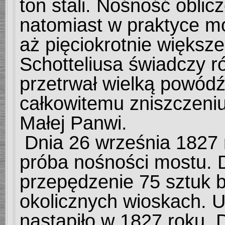
ton stali. Nośność oblic
natomiast w praktyce m
aż pięciokrotnie większe
Schotteliusa świadczy r
przetrwał wielką powódź
całkowitemu zniszczeni
Małej Panwi.
Dnia 26 września 1827
próba nośności mostu. 
przepędzenie 75 sztuk 
okolicznych wioskach. U
nastąpiło w 1827 roku. 