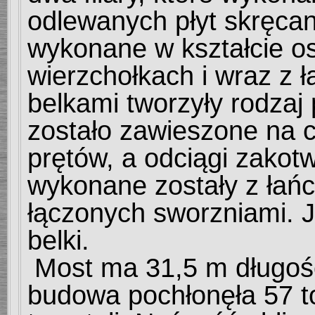
odlewanych płyt skręca
wykonane w kształcie os
wierzchołkach i wraz z 
belkami tworzyły rodzaj 
zostało zawieszone na 
prętów, a odciągi zakot
wykonane zostały z łań
łączonych sworzniami. J
belki.
Most ma
31,5 m
długoś
budowa pochłonęła 57 t