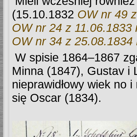
Mieli wcześniej równie
(
15.10.1832
OW nr 49 z
OW nr 24 z 11.06.1833 r
OW nr 34 z 25.08.1834 
W spisie 1864
–1867 zga
Minna (1847), Gustav i
nieprawidłowy wiek no i
się Oscar (1834).